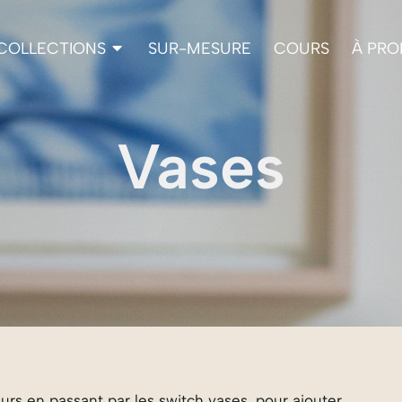
COLLECTIONS
SUR-MESURE
COURS
À PRO
Vases
urs en passant par les switch vases, pour ajouter