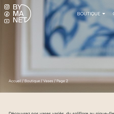
BOUTIQUE
Accueil
/
Boutique
/
Vases
/
Page 2
Découvrez nos vases variés, du soliflore au pique-fle