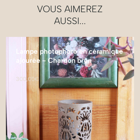
VOUS AIMEREZ
AUSSI...
Lampe photophore en céramique
ajourée - Chardon brun
300,00
€