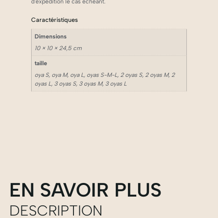
d'expédition le cas échéant.
Caractéristiques
Dimensions
10 × 10 × 24,5 cm
taille
oya S, oya M, oya L, oyas S-M-L, 2 oyas S, 2 oyas M, 2
oyas L, 3 oyas S, 3 oyas M, 3 oyas L
EN SAVOIR PLUS
DESCRIPTION