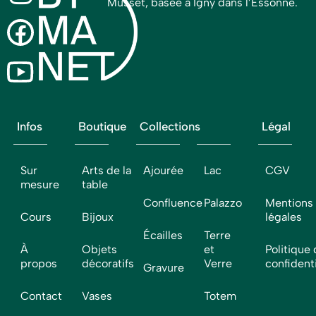
Musset, basée à Igny dans l’Essonne.
Infos
Boutique
Collections
Légal
Sur
Arts de la
Ajourée
Lac
CGV
mesure
table
Confluence
Palazzo
Mentions
Cours
Bijoux
légales
Écailles
Terre
À
Objets
et
Politique
propos
décoratifs
Verre
confidenti
Gravure
Contact
Vases
Totem